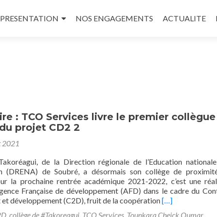
enu principal
PRESENTATION
NOS ENGAGEMENTS
ACTUALITE
ire : TCO Services livre le premier collègue
du projet CD2 2
t 2021
Takoréagui, de la Direction régionale de l’Education national
ion (DRENA) de Soubré, a désormais son collège de proximit
ur la prochaine rentrée académique 2021-2022, c’est une réal
Agence Française de développement (AFD) dans le cadre du Con
En
et développement (C2D), fruit de la coopération
[…]
savoir
2D
,
collège de #Takoreagui
,
TCO Services
,
Tounkara Cheick Oumar