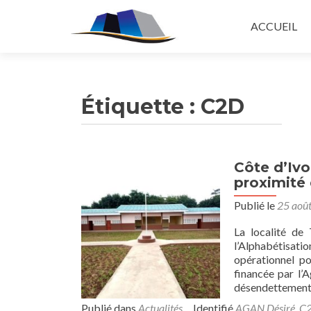
Aller au cont
ACCUEIL
Étiquette : C2D
Côte d’Ivo
proximité 
Publié le
25 aoû
La localité de 
l’Alphabétisat
opérationnel po
financée par l’
désendettement 
Publié dans
Actualités
Identifié
AGAN Désiré
,
C