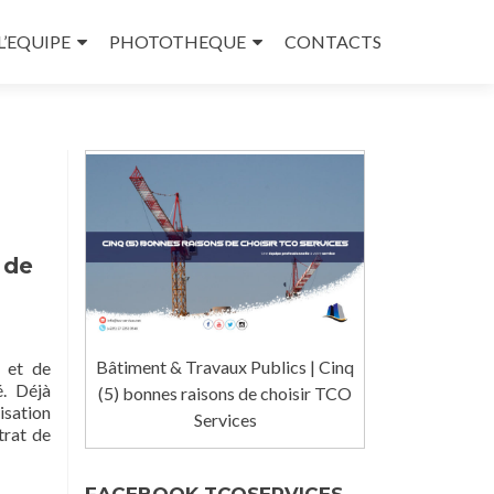
L’EQUIPE
PHOTOTHEQUE
CONTACTS
 de
Bâtiment & Travaux Publics | Cinq
e et de
é. Déjà
(5) bonnes raisons de choisir TCO
isation
Services
trat de
FACEBOOK TCOSERVICES