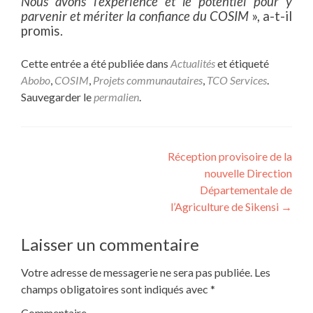
Nous avons l’expérience et le potentiel pour y
parvenir et mériter la confiance du COSIM
», a-t-il
promis.
Cette entrée a été publiée dans
Actualités
et étiqueté
Abobo
,
COSIM
,
Projets communautaires
,
TCO Services
.
Sauvegarder le
permalien
.
Navigation de l’article
Réception provisoire de la
nouvelle Direction
Départementale de
l’Agriculture de Sikensi
→
Laisser un commentaire
Votre adresse de messagerie ne sera pas publiée.
Les
champs obligatoires sont indiqués avec
*
Commentaire